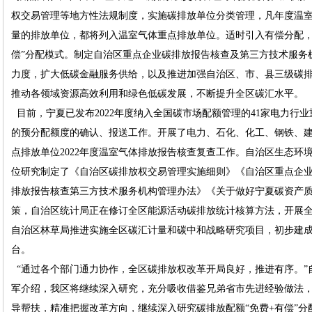
权交易管理等地方性法规制度，实施碳排放单位分类管理，凡年度温室气
量的排放单位，都将列入温室气体重点排放单位。适时引入有偿分配，
偿”分配模式。制定自治区重点企业碳排放报告核查及第三方技术服务
力度，扩大低碳金融服务供给，以及推进加强自治区、市、县三级碳
推动各领域资源高效利用和绿色低碳发展，不断提升全区碳汇水平。
目前，宁夏已发布2022年度纳入全国碳市场配额管理的41家电力行
的预分配额度的确认、报送工作。开展了电力、石化、化工、钢铁、建材
点排放单位2022年度温室气体排放报告核查复查工作。自治区生态环
位研究制定了《自治区碳排放权交易管理实施细则》《自治区重点企
排放报告核查第三方技术服务机构管理办法》《关于做好宁夏碳资产
策，自治区统计局正在修订全区能源活动碳排放统计核算方法，开展
自治区林草局推进实施全区碳汇计量和碳中和战略研究项目，初步建
台。
“通过各个部门通力协作，全区碳排放权改革开局良好，推进有序。”
军介绍，我区将继续深入研究，充分吸收借鉴兄弟省市先进经验做法
导帮扶，精准把握改革方向，继续深入研究碳排放配额“免费+有偿”